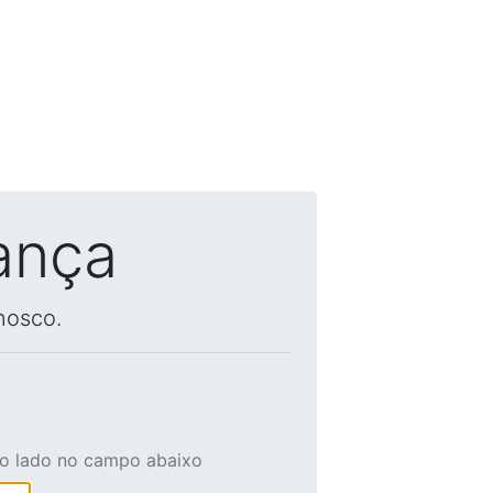
ança
nosco.
ao lado no campo abaixo