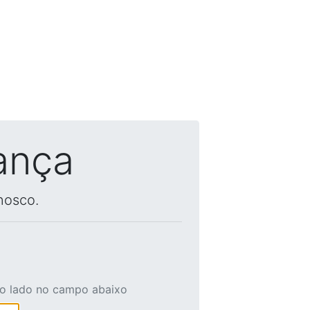
ança
nosco.
ao lado no campo abaixo