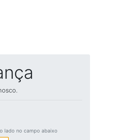
ança
nosco.
ao lado no campo abaixo