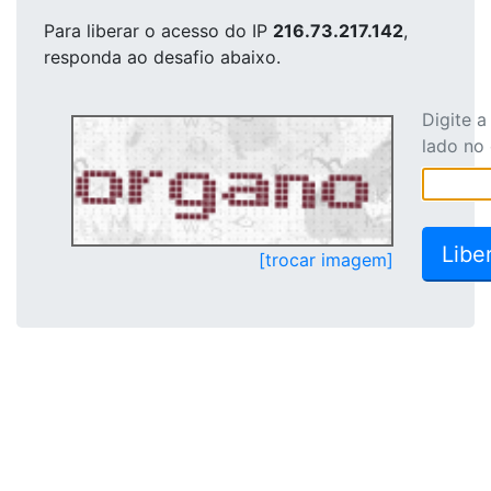
Para liberar o acesso
do IP
216.73.217.142
,
responda ao desafio abaixo.
Digite 
lado no
[trocar imagem]